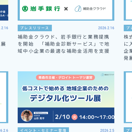
.2.16
プレスリリース
2026.2.16
プ
補助金クラウド、岩手銀行と業務提携
株
出展
を開始 「補助金診断サービス」で地
に
域中小企業の最適な補助金活用を支援
企
発
6.2.6
イベント・セミナー登壇
2026.2.5
プ