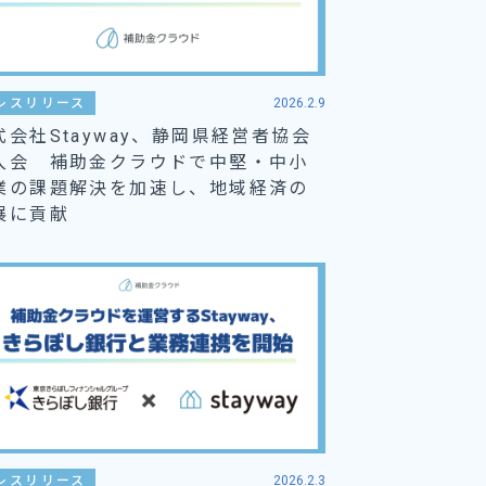
レスリリース
2026.2.9
式会社Stayway、静岡県経営者協会
入会 補助金クラウドで中堅・中小
業の課題解決を加速し、地域経済の
展に貢献
レスリリース
2026.2.3