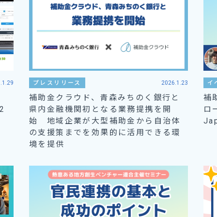
.1.29
プレスリリース
2026.1.23
イ
補助金クラウド、青森みちのく銀行と
補
2
県内金融機関初となる業務提携を開
ロ
始 地域企業が大型補助金から自治体
J
の支援策までを効果的に活用できる環
境を提供