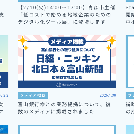
【2/10(火)14:00～17:00】青森市主催
S
支
「低コストで始める地域企業のための
開
デジタル化ツール展」に登壇します
中
6.2.2
メディア掲載
2026.1.30
プ
自動
富山銀行様との業務提携について、複
補
す
数のメディアに掲載されました
の