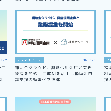
.12.2
プレスリリース
2025.12.1
プ
ー主
補助金クラウド、興能信用金庫と業務
補
提携を開始 生成AIを活用し補助金申
S
助金
請支援の効率化を推進
援