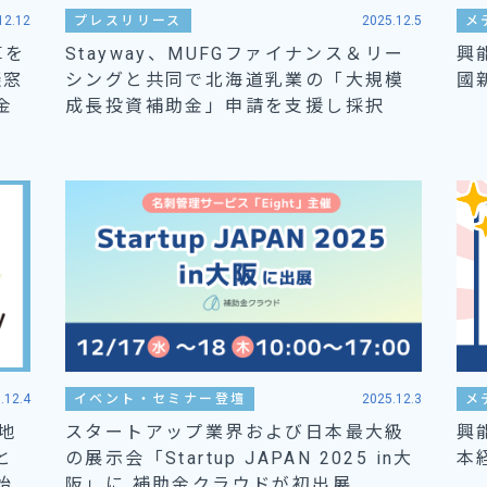
12.12
プレスリリース
2025.12.5
メ
算を
Stayway、MUFGファイナンス＆リー
興
談窓
シングと共同で北海道乳業の「大規模
國
金
成長投資補助金」申請を支援し採択
.12.4
イベント・セミナー登壇
2025.12.3
メ
地
スタートアップ業界および日本最大級
興
と
の展示会「Startup JAPAN 2025 in大
本
始
阪」に 補助金クラウドが初出展