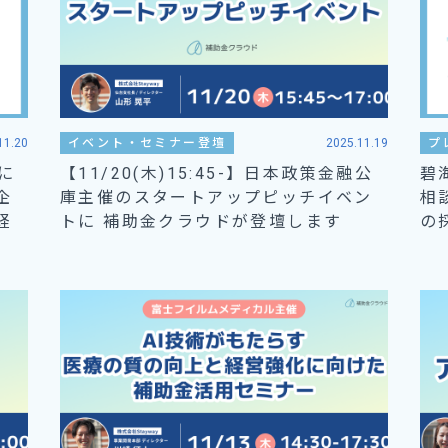
11.20
イベント・セミナー登壇
2025.11.19
プ
に
【11/20(木)15:45-】日本政策金融公
碧
企
庫主催のスタートアップピッチイベン
相
経
トに 補助金クラウドが登壇します
の