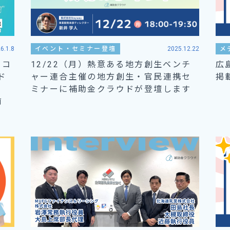
6.1.8
イベント・セミナー登壇
2025.12.22
メ
ーコ
12/22（月）熱意ある地方創生ベンチ
広
ド
ャー連合主催の地方創生・官民連携セ
掲
ミナーに補助金クラウドが登壇します
前