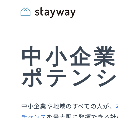
Skip
to
content
中小企
ポテン
中小企業や地域のすべての人が、
チャンス
を
最大限に発揮できる社