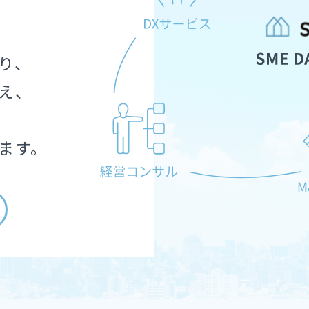
り、
え、
ます。