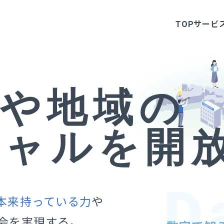
TOP
サービ
業や地域の
シャルを開
本来持っている力
や
会を実現する。