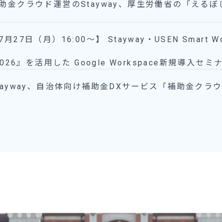
助金クラウド運営のStayway、厚生労働省の「える
7月27日（月）16:00～】 Stayway・USEN Sma
6』を活用した Google Workspace新規導入セ
tayway、自治体向け補助金DXサービス「補助金クラウド