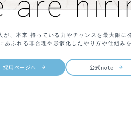
 are hiri
人が、本来 持っている力やチャンスを最大限に
にあふれる非合理や形骸化したやり方や仕組み
採用ページへ
公式note
arrow_forward
arrow_forward