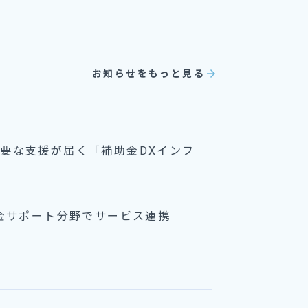
arrow_forward
お知らせをもっと見る
必要な支援が届く「補助金DXインフ
助金サポート分野でサービス連携