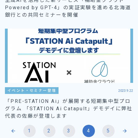
生成AIを活用した新サービス「補助金クラウド
Powered by GPT-4」の実証実験を進める北海道
銀行との共同セミナーを開催
イベント・セミナー登壇
2023.9.22
「PRE-STATION Ai」が展開する短期集中型プロ
グラム 「STATION Ai Catapult」デモデイに弊社
代表の佐藤が登壇します
投
1
2
3
4
5
arrow_back
arrow_forward
稿