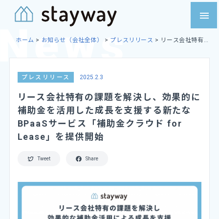
Skip
menu
to
content
ホーム
>
お知らせ（会社全体）
>
プレスリリース
>
リース会社特有
の課題を解決し、効果的に補助金を活用した成長を支援する新たな
BPaaSサービス「補助金クラウド for Lease」を提供開始
プレスリリース
2025.2.3
リース会社特有の課題を解決し、効果的に
補助金を活用した成長を支援する新たな
BPaaSサービス「補助金クラウド for
Lease」を提供開始
Tweet
Share