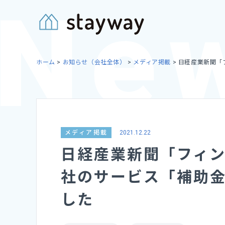
Skip
to
content
ホーム
>
お知らせ（会社全体）
>
メディア掲載
>
日経産業新聞「
メディア掲載
2021.12.22
日経産業新聞「フィ
社のサービス「補助
した