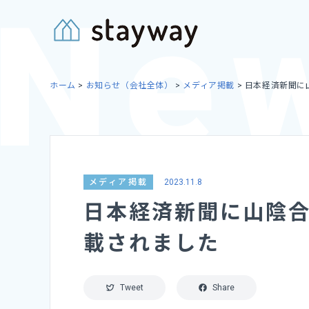
Skip
to
content
ホーム
>
お知らせ（会社全体）
>
メディア掲載
>
日本経済新聞に
メディア掲載
2023.11.8
日本経済新聞に山陰
載されました
Tweet
Share