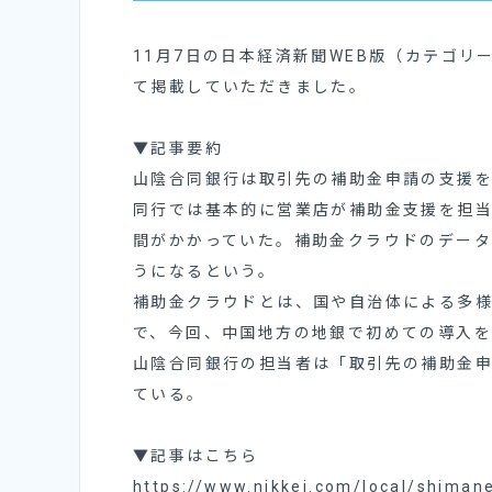
11月7日の日本経済新聞WEB版（カテゴ
て掲載していただきました。
▼記事要約
山陰合同銀行
は取引先の補助金申請の支援
同行では基本的に営業店が補助金支援を担
間がかかっていた。補助金クラウドのデー
うになるという。
補助金クラウドとは、国や自治体による多
で、今回、中国地方の地銀で初めての導入
山陰合同銀行の担当者は「取引先の補助金
ている。
▼記事はこちら
https://www.nikkei.com/local/shiman