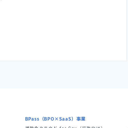
BPass（BPO×SaaS）事業