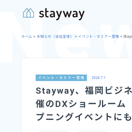
Skip
to
content
ホーム
>
お知らせ（会社全体）
>
イベント・セミナー登壇
>
St
イベント・セミナー登壇
2026.7.1
Stayway、福岡ビ
催のDXショールーム「
プニングイベントに