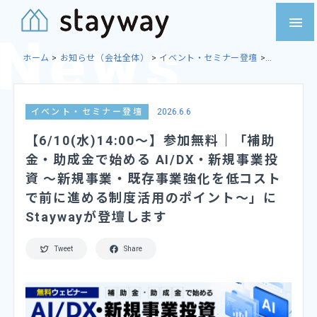
Skip
menu
to
content
ホーム
>
お知らせ（会社全体）
>
イベント・セミナー登壇
>
【6/10(水)14:00～】参加無料｜「補助金・助成金で始める AI/DX・
新規事業投資 〜新規事業・既存事業強化を低コストで前に進める制度
活用のポイント〜」にStaywayが登壇します
イベント・セミナー登壇
2026.6.6
【6/10(水)14:00～】参加無料｜「補助
金・助成金で始める AI/DX・新規事業投
資 〜新規事業・既存事業強化を低コスト
で前に進める制度活用のポイント〜」に
Staywayが登壇します
Tweet
Share