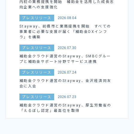
内初の業務提携を開始 補助金を活用した成長志
向企業への支援強化
プレスリリース
2026.08.04
Stayway、前橋市と業務提携を開始 すべての
事業者に必要な支援が届く「補助金DXインフ
ラ」を構築
プレスリリース
2026.07.30
補助金クラウド運営のStayway、SMBCグルー
プと補助金サポート分野でサービス連携
プレスリリース
2026.07.24
補助金クラウド運営のStayway、金沢経済同友
会に入会
プレスリリース
2026.07.23
補助金クラウド運営のStayway、厚生労働省の
「えるぼし認定」最高位を取得