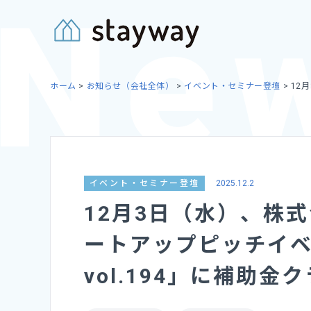
Skip
to
content
ホーム
>
お知らせ（会社全体）
>
イベント・セミナー登壇
>
12月
イベント・セミナー登壇
2025.12.2
12月3日（水）、株
ートアップピッチイベント 
vol.194」に補助