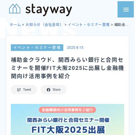
Skip
menu
to
content
ホーム
>
お知らせ（会社全体）
>
イベント・セミナー登壇
>
補助金
クラウド、関西みらい銀行と合同セミナーを開催FIT大阪2025に出展
し金融機関向け活用事例を紹介
イベント・セミナー登壇
2025.8.15
補助金クラウド、関西みらい銀行と合同セ
ミナーを開催FIT大阪2025に出展し金融機
関向け活用事例を紹介
Tweet
Share