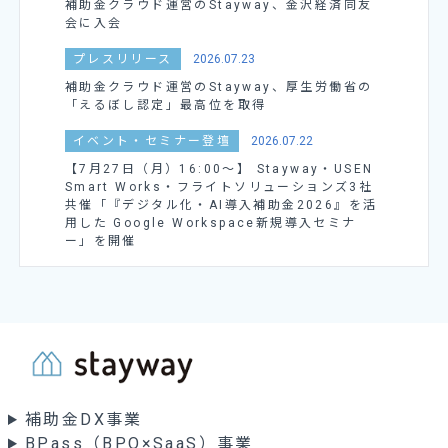
補助金クラウド運営のStayway、金沢経済同友
会に入会
プレスリリース
2026.07.23
補助金クラウド運営のStayway、厚生労働省の
「えるぼし認定」最高位を取得
イベント・セミナー登壇
2026.07.22
【7月27日（月）16:00～】 Stayway・USEN
Smart Works・フライトソリューションズ3社
共催「『デジタル化・AI導入補助金2026』を活
用した Google Workspace新規導入セミナ
ー」を開催
補助金DX事業
BPass（BPO×SaaS）事業