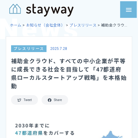
Skip
menu
to
content
ホーム
>
お知らせ（会社全体）
>
プレスリリース
>
補助金クラウ
ド、すべての中小企業が平等に成長できる社会を目指して「47都道府
県ローカルスタートアップ戦略」を本格始動
プレスリリース
2025.7.28
補助金クラウド、すべての中小企業が平等
に成長できる社会を目指して「47都道府
県ローカルスタートアップ戦略」を本格始
動
Tweet
Share