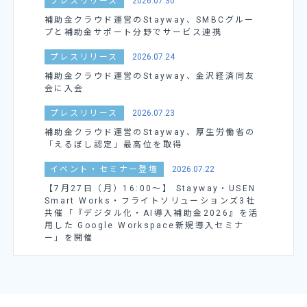
プレスリリース
2026.07.30
補助金クラウド運営のStayway、SMBCグルー
プと補助金サポート分野でサービス連携
プレスリリース
2026.07.24
補助金クラウド運営のStayway、金沢経済同友
会に入会
プレスリリース
2026.07.23
補助金クラウド運営のStayway、厚生労働省の
「えるぼし認定」最高位を取得
イベント・セミナー登壇
2026.07.22
【7月27日（月）16:00～】 Stayway・USEN
Smart Works・フライトソリューションズ3社
共催「『デジタル化・AI導入補助金2026』を活
用した Google Workspace新規導入セミナ
ー」を開催